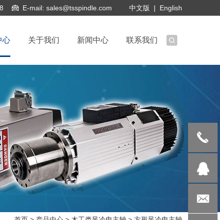
8
E-mail:
sales@tsspindle.com
中文版
|
English
中心
关于我们
新闻中心
联系我们
138150416
508855317
首页
>
产品中心
>
木工类风冷电主轴
>
方形风冷电主轴