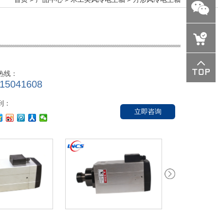
sales@tssp
热线：
15041608
到：
立即咨询