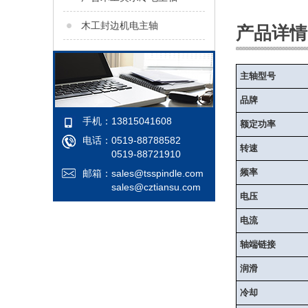
木工封边机电主轴
产品详情
主轴型号
品牌
手机：13815041608
额定功率
电话：0519-88788582
转速
0519-88721910
频率
邮箱：
sales@tsspindle.com
sales@cztiansu.com
电压
电流
轴端链接
润滑
冷却